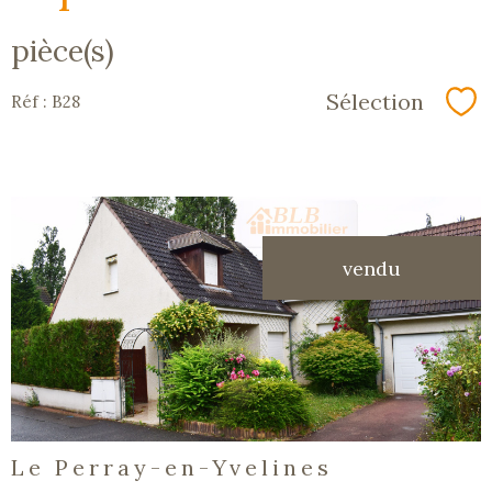
pièce(s)
Sélection
Réf : B28
Sé
vendu
voir le
bien
Le Perray-en-Yvelines