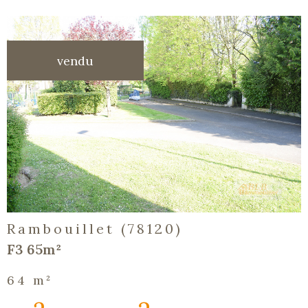
vendu
voir le
bien
Rambouillet (78120)
F3 65m²
64 m²