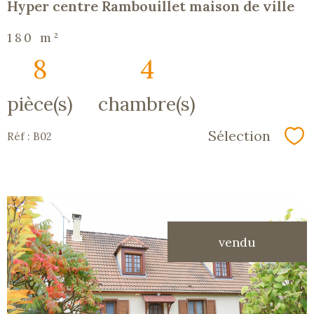
Hyper centre Rambouillet maison de ville
180 m²
8
4
pièce(s)
chambre(s)
Sélection
Réf : B02
Sé
vendu
voir le