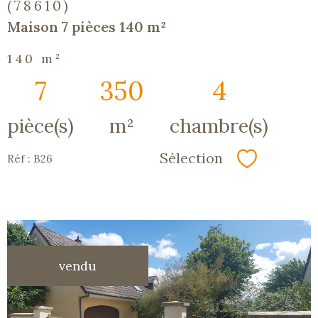
(78610)
Maison 7 pièces 140 m²
140 m²
7
350
4
pièce(s)
m²
chambre(s)
Sélection
Réf : B26
Sélectionn
vendu
voir le