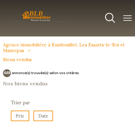
Agence immobilière à Rambouillet, Les Essarts-le-Roi et
Maurepas
Biens vendus
448
annonce(s) trouvée(s) selon vos critères
Nos biens vendus
Trier par
Prix
Date