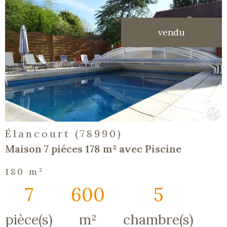
vendu
voir le
bien
Élancourt (78990)
Maison 7 piéces 178 m² avec Piscine
180 m²
7
600
5
pièce(s)
m²
chambre(s)