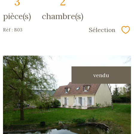
3
2
pièce(s)
chambre(s)
Sélection
Réf : B03
Sé
vendu
voir le
bien