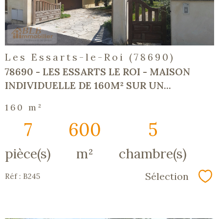
bien
Les Essarts-le-Roi (78690)
78690 - LES ESSARTS LE ROI - MAISON
INDIVIDUELLE DE 160M² SUR UN...
160 m²
7
600
5
pièce(s)
m²
chambre(s)
Sélection
Réf : B245
Sé