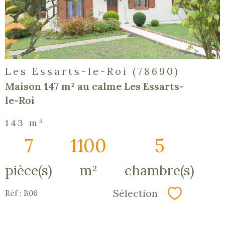
bien
Les Essarts-le-Roi (78690)
Maison 147 m² au calme Les Essarts-
le-Roi
143 m²
7
1100
5
pièce(s)
m²
chambre(s)
Sélection
Réf : B06
Sélectionn