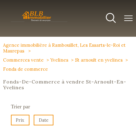
Agence immobilière à Rambouillet, Les Essarts-le-Roi et
Maurepas
Commerces vente
Yvelines
St arnoult en yvelines
Fonds de commerce
Fonds-De-Commerce à vendre St-Arnoult-En-
Yvelines
Trier par
Prix
Date