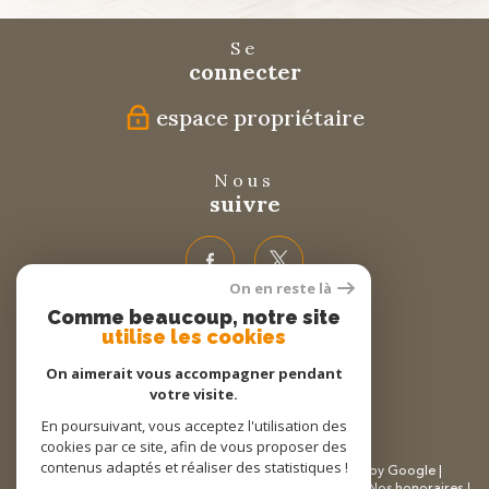
Se
connecter
espace propriétaire
Nous
suivre
On en reste là
Comme beaucoup, notre site
Nous
utilise les cookies
adhérons
On aimerait vous accompagner pendant
votre visite.
En poursuivant, vous acceptez l'utilisation des
cookies par ce site, afin de vous proposer des
contenus adaptés et réaliser des statistiques !
© 2026 | Tous droits réservés | Traduction powered by Google |
Plan du site
Mentions légales
Partenaires
Admin
Nos honoraires