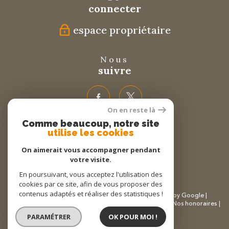
connecter
espace propriétaire
Nous
suivre
On en reste là
Comme beaucoup, notre site
Nous
utilise les cookies
adhérons
On aimerait vous accompagner pendant
votre visite.
En poursuivant, vous acceptez l'utilisation des
cookies par ce site, afin de vous proposer des
contenus adaptés et réaliser des statistiques !
© 2026 | Tous droits réservés | Traduction powered by Google |
Plan du site
Mentions légales
Partenaires
Admin
Nos honoraires
Politique RGPD
Cookies
PARAMÉTRER
OK POUR MOI !