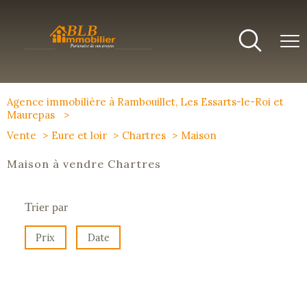
Agence immobilière à Rambouillet, Les Essarts-le-Roi et
Maurepas
Vente
Eure et loir
Chartres
Maison
Maison à vendre Chartres
Trier par
Prix
Date