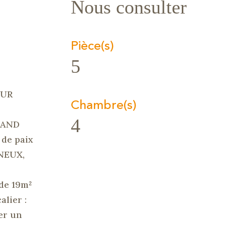
Nous consulter
Pièce(s)
5
SUR
Chambre(s)
4
GRAND
 de paix
INEUX,
de 19m²
alier :
er un