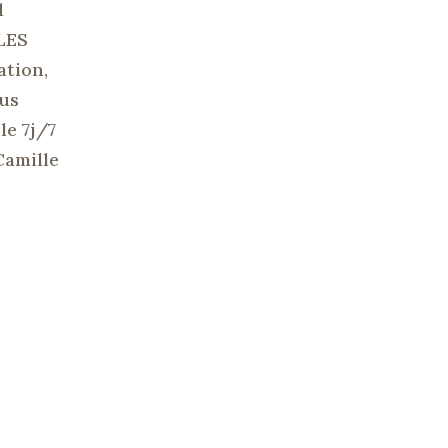
d
*LES
ation,
ous
le 7j/7
Camille