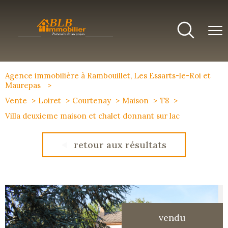
Agence immobilière à Rambouillet, Les Essarts-le-Roi et
Maurepas
Vente
Loiret
Courtenay
Maison
T8
Villa deuxieme maison et chalet donnant sur lac
retour aux résultats
vendu