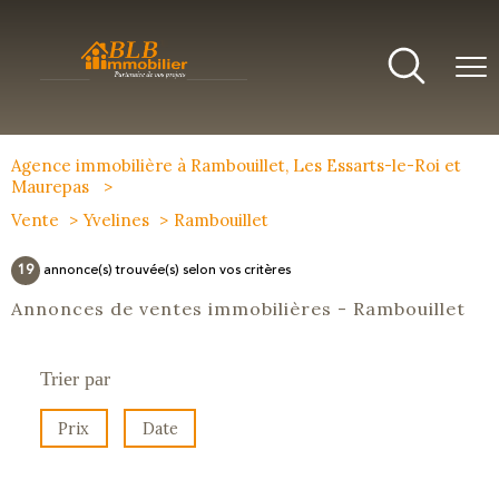
Agence immobilière à Rambouillet, Les Essarts-le-Roi et
Maurepas
Vente
Yvelines
Rambouillet
19
annonce(s) trouvée(s) selon vos critères
Annonces de ventes immobilières - Rambouillet
Trier par
Prix
Date