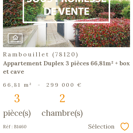
bien
Rambouillet (78120)
Appartement Duplex 3 pièces 66,81m² + box
et cave
66,81 m²
-
299 000 €
3
2
pièce(s)
chambre(s)
Sélection
Réf : B1460
Sé