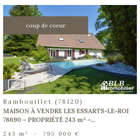
coup de coeur
voir le
bien
Rambouillet (78120)
MAISON À VENDRE LES ESSARTS-LE-ROI
78690 – PROPRIÉTÉ 243 m² –...
243 m²
-
795 000 €