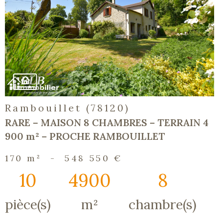
voir le
bien
Rambouillet (78120)
RARE – MAISON 8 CHAMBRES – TERRAIN 4
900 m² – PROCHE RAMBOUILLET
170 m²
-
548 550 €
10
4900
8
pièce(s)
m²
chambre(s)