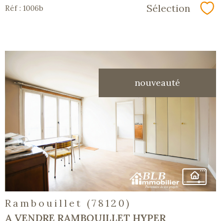
Sélection
Réf : 1006b
Sé
nouveauté
voir le
bien
Rambouillet (78120)
A VENDRE RAMBOUILLET HYPER