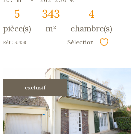
107 m²
-
362 250 €
5
343
4
pièce(s)
m²
chambre(s)
Sélection
Réf : B1458
Sélectionn
exclusif
voir le
bien