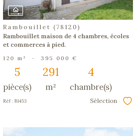
Rambouillet (78120)
Rambouillet maison de 4 chambres, écoles
et commerces à pied.
120 m²
-
395 000 €
5
291
4
pièce(s)
m²
chambre(s)
Sélection
Réf : B1453
Sé