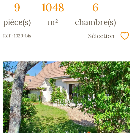
9
1048
6
pièce(s)
m²
chambre(s)
Sélection
Réf : 1029-bis
Sé
voir le
bien