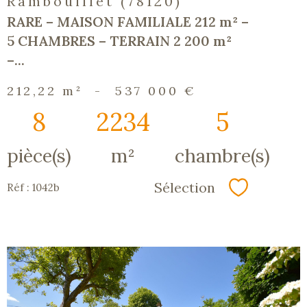
Rambouillet (78120)
RARE – MAISON FAMILIALE 212 m² –
5 CHAMBRES – TERRAIN 2 200 m²
–...
212,22 m²
-
537 000 €
8
2234
5
pièce(s)
m²
chambre(s)
Sélection
Réf : 1042b
Sélectionn