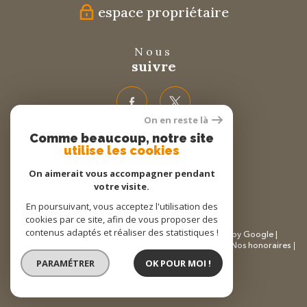
espace propriétaire
Nous
suivre
On en reste là
Comme beaucoup, notre site
Nous
utilise les cookies
adhérons
On aimerait vous accompagner pendant
votre visite.
En poursuivant, vous acceptez l'utilisation des
cookies par ce site, afin de vous proposer des
contenus adaptés et réaliser des statistiques !
© 2026 | Tous droits réservés | Traduction powered by Google |
Plan du site
Mentions légales
Partenaires
Admin
Nos honoraires
Politique RGPD
Cookies
PARAMÉTRER
OK POUR MOI !