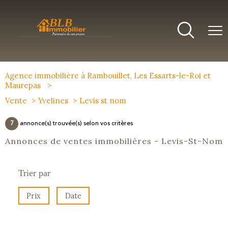
Agence immobilière à Rambouillet, Les Essarts-le-Roi et
Maurepas
Vente
Yvelines
Levis st nom
7
annonce(s) trouvée(s) selon vos critères
Annonces de ventes immobilières - Levis-St-Nom
Trier par
Prix
Date