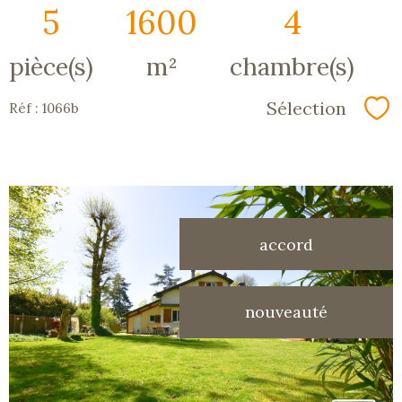
5
1600
4
pièce(s)
m²
chambre(s)
Sélection
Réf : 1066b
Sé
accord
voir le
nouveauté
bien