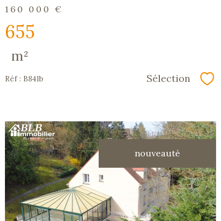
160 000 €
655
m²
Sélection
Réf : B841b
Sé
nouveauté
voir le
bien