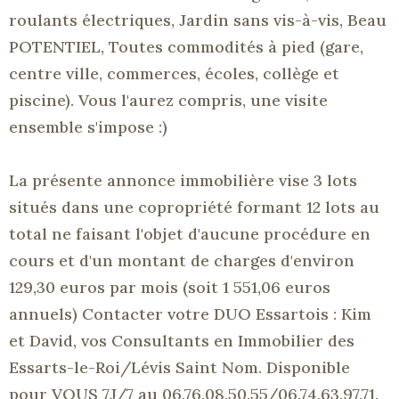
roulants électriques, Jardin sans vis-à-vis, Beau
POTENTIEL,
Toute
s commodités à pied
(gare,
centre ville, commerces, écoles, collège et
piscine)
.
Vous l'aurez compris, une visite
ensemble s'impose :)
La présente annonce immobilière vise 3 lots
situés dans une copropriété formant 12 lots au
total ne faisant l'objet d'aucune procédure en
cours et d'un montant de charges d'environ
129,30 euros par mois
(soit 1 551,06 euros
annuels)
Contacter votre DUO
Essartois
:
Kim
et David, vos Consultants en Immobilier des
Essarts-le-Roi/Lévis
Saint Nom.
Disponible
pour
VOUS
7J/7
au 06.76.08.50.55/06.74.63.97.71.