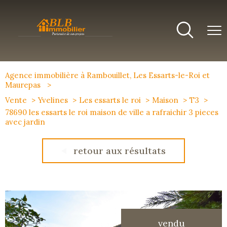
Agence immobilière à Rambouillet, Les Essarts-le-Roi et
Maurepas
Vente
Yvelines
Les essarts le roi
Maison
T3
78690 les essarts le roi maison de ville a rafraichir 3 pieces
avec jardin
retour aux résultats
vendu