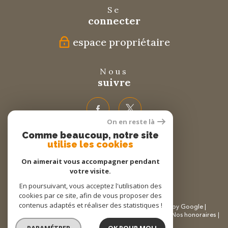
Se
connecter
espace propriétaire
Nous
suivre
On en reste là
Comme beaucoup, notre site
Nous
utilise les cookies
adhérons
On aimerait vous accompagner pendant
votre visite.
En poursuivant, vous acceptez l'utilisation des
cookies par ce site, afin de vous proposer des
contenus adaptés et réaliser des statistiques !
© 2026 | Tous droits réservés | Traduction powered by Google |
Plan du site
Mentions légales
Partenaires
Admin
Nos honoraires
Politique RGPD
Cookies