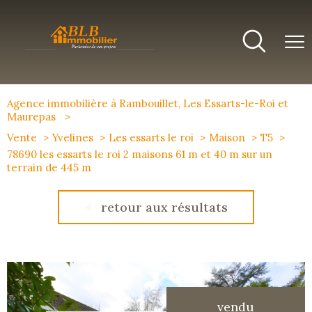
Agence immobilière à Rambouillet, Les Essarts-le-Roi et
Maurepas
Vente
Yvelines
Les essarts le roi
Maison
T5
78690 les essarts le roi 2 maisons 61 m et 40 m sur un
terrain de 445 m
retour aux résultats
vendu