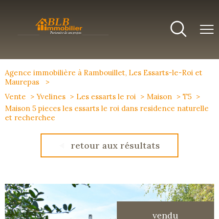
Agence immobilière à Rambouillet, Les Essarts-le-Roi et
Maurepas
Vente
Yvelines
Les essarts le roi
Maison
T5
Maison 5 pieces les essarts le roi dans residence naturelle
et recherchee
retour aux résultats
vendu