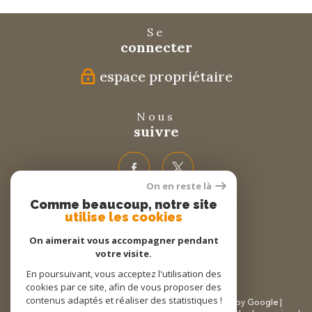
Se
connecter
espace propriétaire
Nous
suivre
On en reste là
Comme beaucoup, notre site
Nous
utilise les cookies
adhérons
On aimerait vous accompagner pendant
votre visite.
En poursuivant, vous acceptez l'utilisation des
cookies par ce site, afin de vous proposer des
contenus adaptés et réaliser des statistiques !
© 2026 | Tous droits réservés | Traduction powered by Google |