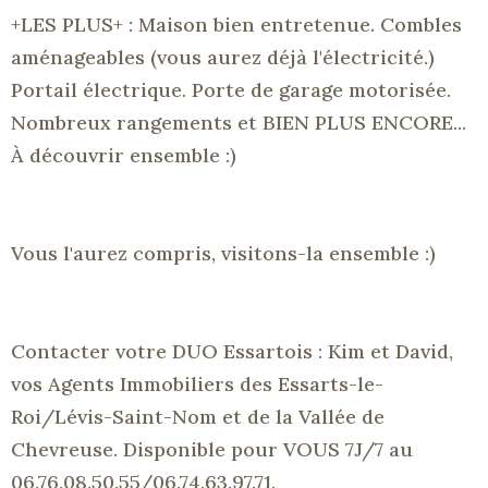
+LES
PLUS+
:
Maison
bien entretenue.
Combles
aménageables
(vous aurez déjà l'électricité.)
Portail électrique.
Porte de garage motorisée.
Nombreux rangements et BIEN PLUS ENCORE...
À découvrir ensemble :
)
Vous l'aurez compris, visitons-la ensemble :
)
Contacter votre DUO
Essartois
:
Kim et David,
vos Agents Immobiliers des
Essarts-le-
Roi/Lévis-Saint-Nom
et de la Vallée de
Chevreuse
.
Disponible pour VOUS
7J/7
au
06.76.08.50.55/06.74.63.97.71.