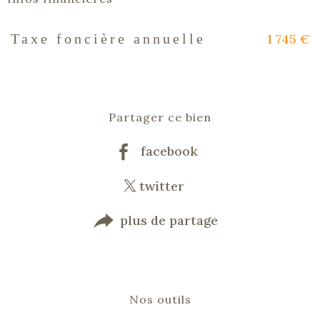
1 745 €
Taxe foncière annuelle
Caractéristiques
Valeurs
Partager ce bien
facebook
twitter
plus de partage
Nos outils