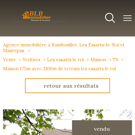
Agence immobilière à Rambouillet, Les Essarts-le-Roi et
Maurepas
Vente
Yvelines
Les essarts le roi
Maison
T6
Maison 175m avec 3100m de terrain les essarts le roi
retour aux résultats
vendu