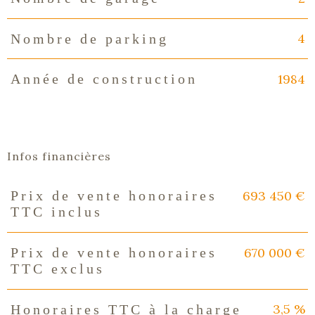
4
Nombre de parking
1984
Année de construction
Infos financières
693 450 €
Prix de vente honoraires
Caractéristiques
Valeurs
TTC inclus
670 000 €
Prix de vente honoraires
TTC exclus
3,5 %
Honoraires TTC à la charge