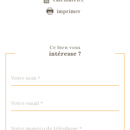
imprimer
Ce bien vous
intéresse ?
Nom
Fieldset
*
par
défaut
email
*
Téléphone
*