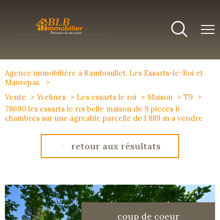
Agence immobilière à Rambouillet, Les Essarts-le-Roi et
Maurepas
Vente
Yvelines
Les essarts le roi
Maison
T9
78690 les essarts le roi belle maison de 9 pieces 6
chambres sur une agreable parcelle de 1 889 m a vendre
retour aux résultats
coup de coeur