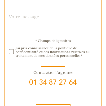
Message
Fieldset
*
par
défaut
Validation
* Champs obligatoires
j'ai pris connaissance de la politique de
confidentialité et des informations relatives au
traitement de mes données personnelles*
Contacter l'agence
01 34 87 27 64
Validation