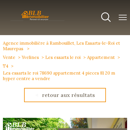
Agence immobilière à Rambouillet, Les Essarts-le-Roi et
Maurepas
Vente
Yvelines
Les essarts le roi
Appartement
T4
Les essarts le roi 78690 appartement 4 pieces 81 20 m
hyper centre a vendre
retour aux résultats