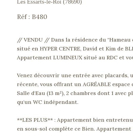
Les Essarts-le-Roi (78690)
Réf : B480
// VENDU // Dans la résidence du "Hameau d
situé en HYPER CENTRE, David et Kim de
BL
Appartement LUMINEUX situé au
RDC
et vo
Venez découvrir une entrée avec placards,
récente, vous offrant un AGRÉABLE espace de
Salle d'Eau
(13 m²)
, 2 chambres dont 1 avec p
qu'un WC indépendant.
**LES
PLUS**
:
Appartement
bien entretenu
en sous-sol complète ce Bien.
Appartement à