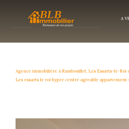
A 
Agence immobilière à Rambouillet, Les Essarts-le-Roi
Les essarts le roi hyper centre agreable appartement 