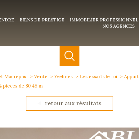
VENDRE
BIENS DE PRESTIGE
IMMOBILIER PROFESSIONNEL
NOS AGENCES
 et Maurepas
Vente
Yvelines
Les essarts le roi
Appar
4 pieces de 80 45 m
retour aux résultats