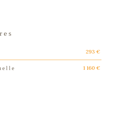
res
293 €
s
1 160 €
uelle