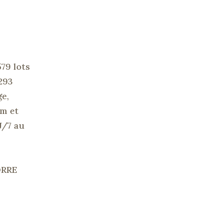
79 lots
293
ge,
m et
J/7 au
ORRE