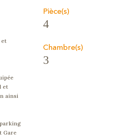
Pièce(s)
4
 et
Chambre(s)
3
uipée
 et
in ainsi
 parking
t Gare