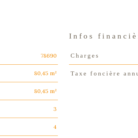
Infos financiè
78690
Charges
Caractéristiques
Valeur
80,45 m²
Taxe foncière ann
80,45 m²
3
4