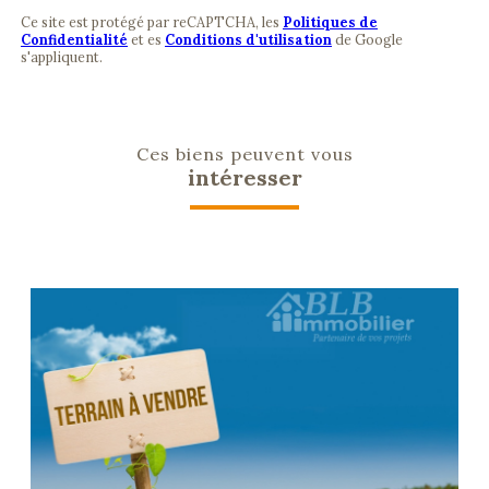
Ce site est protégé par reCAPTCHA, les
Politiques de
Confidentialité
et es
Conditions d'utilisation
de Google
s'appliquent.
Ces biens peuvent vous
intéresser
voir le bien