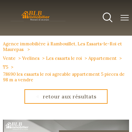
Agence immobilière à Rambouillet, Les Essarts-le-Roi et
Maurepas
Vente
Yvelines
Les essarts le roi
Appartement
T5
78690 les essarts le roi agreable appartement 5 pieces de
98 m a vendre
retour aux résultats