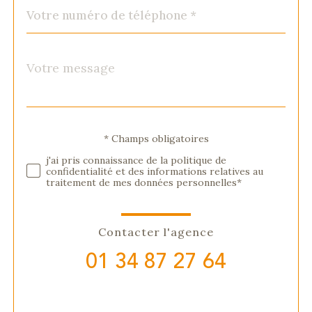
Téléphone
*
Message
Fieldset
*
par
défaut
Validation
* Champs obligatoires
j'ai pris connaissance de la politique de
confidentialité et des informations relatives au
traitement de mes données personnelles*
Contacter l'agence
01 34 87 27 64
Validation