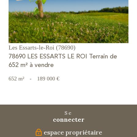
voir le bien
Les Essarts-le-Roi (78690)
78690 LES ESSARTS LE ROI Terrain de
652 m² à vendre
652 m²
-
189 000 €
Se
connecter
espace propriétaire