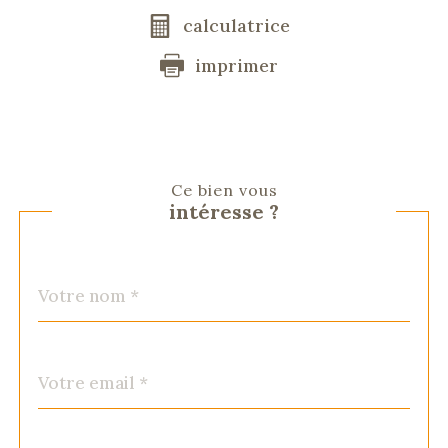
calculatrice
imprimer
Ce bien vous
intéresse ?
Nom
Fieldset
*
par
défaut
email
*