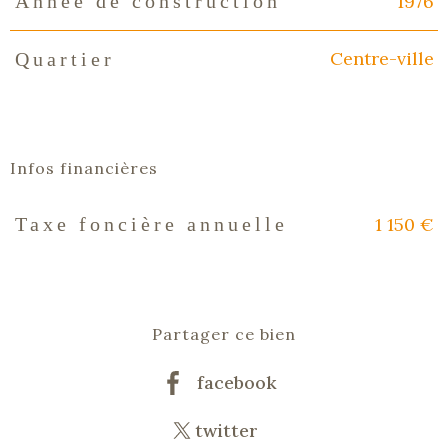
1976
Année de construction
Centre-ville
Quartier
Infos financières
1 150 €
Taxe foncière annuelle
Caractéristiques
Valeurs
Partager ce bien
facebook
twitter