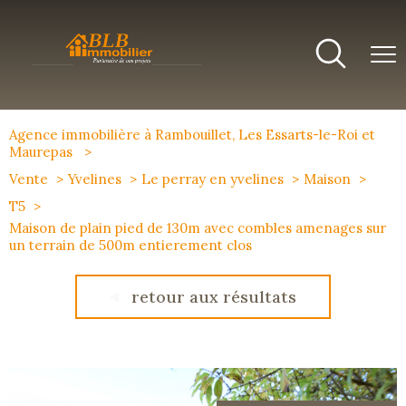
Agence immobilière à Rambouillet, Les Essarts-le-Roi et
Maurepas
Vente
Yvelines
Le perray en yvelines
Maison
T5
Maison de plain pied de 130m avec combles amenages sur
un terrain de 500m entierement clos
retour aux résultats