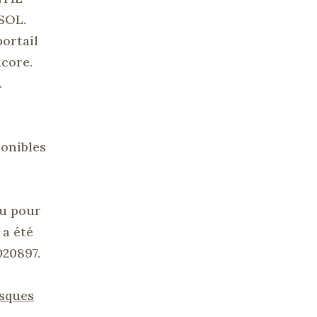
SOL.
portail
ncore.
.
ponibles
ou pour
 a été
020897.
sques