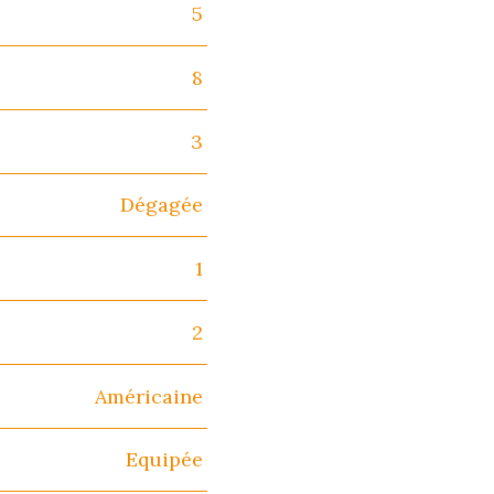
5
8
3
Dégagée
1
2
Américaine
Equipée