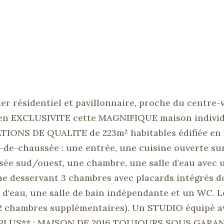
er résidentiel et pavillonnaire, proche du centre-vi
r en EXCLUSIVITE cette MAGNIFIQUE maison individ
TIONS DE QUALITE de 223m² habitables édifiée en 
-de-chaussée : une entrée, une cuisine ouverte su
sée sud/ouest, une chambre, une salle d'eau avec
ine desservant 3 chambres avec placards intégrés 
e d'eau, une salle de bain indépendante et un WC. L
e 2 chambres supplémentaires). Un STUDIO équipé a
ES PLUS** : MAISON DE 2016 TOUJOURS SOUS GARA