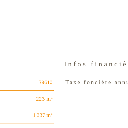
Infos financiè
78610
Taxe foncière ann
Caractéristiques
Valeur
223 m²
1 237 m²