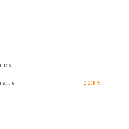
res
2 218 €
uelle
s