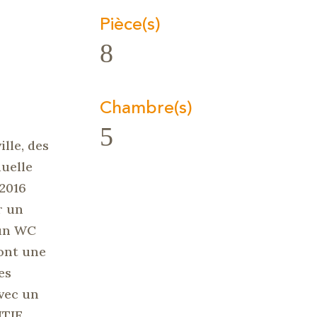
Pièce(s)
8
Chambre(s)
5
lle, des
uelle
2016
r un
 un WC
dont une
es
vec un
NTIE