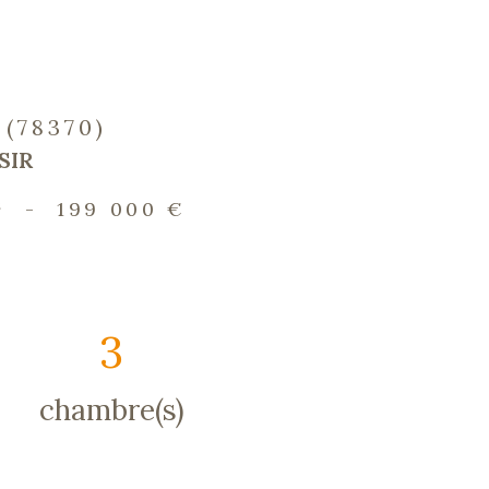
 (78370)
SIR
²
-
199 000 €
3
chambre(s)