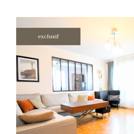
exclusif
voir le
bien