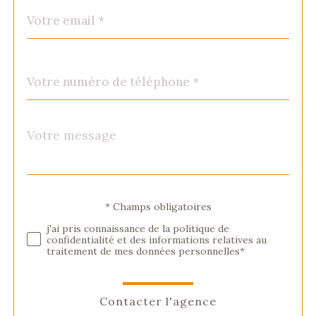
email
*
Téléphone
*
Message
Fieldset
*
par
défaut
Validation
* Champs obligatoires
j'ai pris connaissance de la politique de
confidentialité et des informations relatives au
traitement de mes données personnelles*
Contacter l'agence