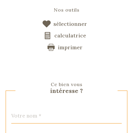
Nos outils
sélectionner
calculatrice
imprimer
Ce bien vous
intéresse ?
Nom
Fieldset
*
par
défaut