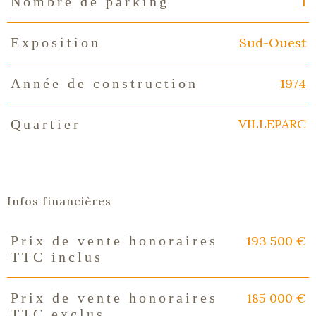
1
Nombre de parking
Sud-Ouest
Exposition
1974
Année de construction
VILLEPARC
Quartier
Infos financières
193 500 €
Prix de vente honoraires
Caractéristiques
Valeurs
TTC inclus
185 000 €
Prix de vente honoraires
TTC exclus