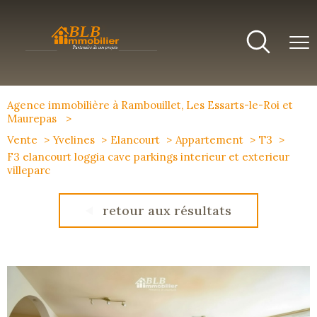
Agence immobilière à Rambouillet, Les Essarts-le-Roi et
Maurepas
Vente
Yvelines
Elancourt
Appartement
T3
F3 elancourt loggia cave parkings interieur et exterieur
villeparc
retour aux résultats