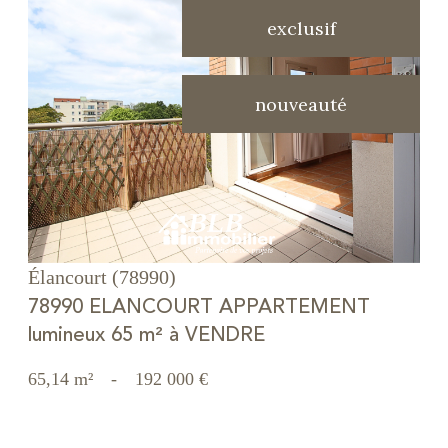
exclusif
nouveauté
voir le bien
Élancourt (78990)
78990 ELANCOURT APPARTEMENT
lumineux 65 m² à VENDRE
65,14 m²
-
192 000 €