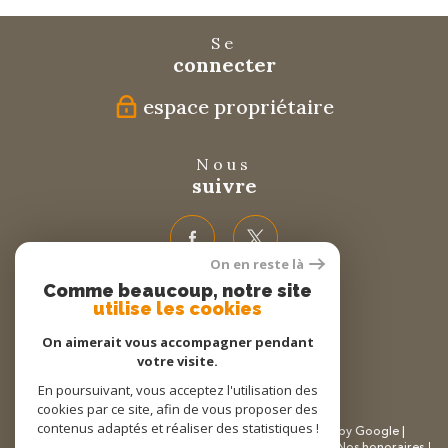
Se
connecter
espace propriétaire
Nous
suivre
On en reste là
Comme beaucoup, notre site
Nous
utilise les cookies
adhérons
On aimerait vous accompagner pendant
votre visite.
En poursuivant, vous acceptez l'utilisation des
cookies par ce site, afin de vous proposer des
contenus adaptés et réaliser des statistiques !
© 2026 | Tous droits réservés | Traduction powered by Google |
Plan du site
Mentions légales
Partenaires
Admin
Nos honoraires