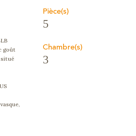
Pièce(s)
5
BLB
Chambre(s)
c goût
3
 situé
 US
 vasque,