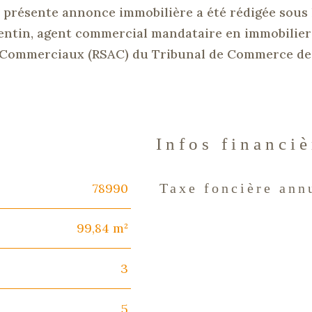
présente annonce immobilière a été rédigée sous 
ntin, agent commercial mandataire en immobilier
ts Commerciaux
(
RSAC
)
du Tribunal de Commerce de
Infos financiè
78990
Taxe foncière ann
Caractéristiques
Valeur
99,84 m²
3
5