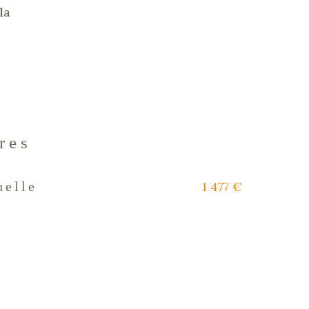
la
res
1 477 €
uelle
s