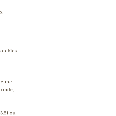
ux
ponibles
aucune
froide,
43.51
ou