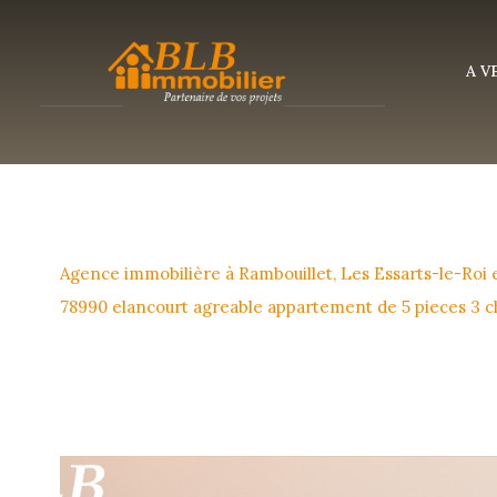
A 
Agence immobilière à Rambouillet, Les Essarts-le-Roi
78990 elancourt agreable appartement de 5 pieces 3 