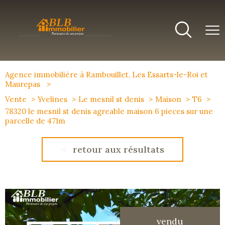
Agence immobilière à Rambouillet, Les Essarts-le-Roi et
Maurepas
Vente
Yvelines
Le mesnil st denis
Maison
T6
78320 le mesnil st denis agreable maison 6 pieces sur une
parcelle de 471m
retour aux résultats
vendu