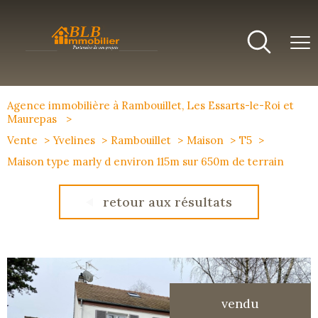
Agence immobilière à Rambouillet, Les Essarts-le-Roi et
Maurepas
Vente
Yvelines
Rambouillet
Maison
T5
Maison type marly d environ 115m sur 650m de terrain
retour aux résultats
vendu