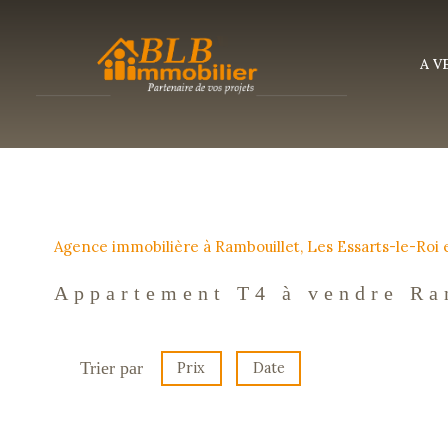
A 
Agence immobilière à Rambouillet, Les Essarts-le-Roi
Appartement T4 à vendre Ra
Trier par
Prix
Date