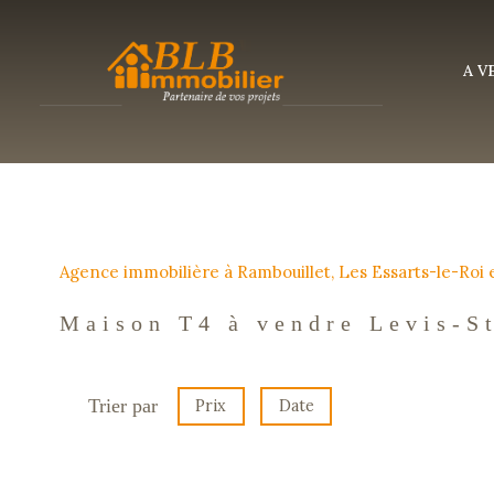
A 
Agence immobilière à Rambouillet, Les Essarts-le-Roi
Maison T4 à vendre Levis-S
Trier par
Prix
Date